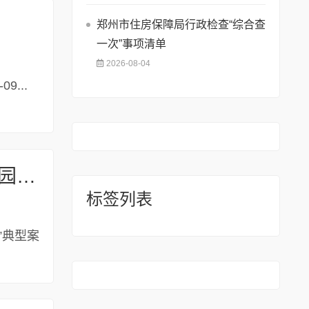
郑州市住房保障局行政检查“综合查
一次”事项清单
2026-08-04
9...
转发《河南省工业和信息化厅 河南省生态环境厅关于组织开展“无废园区”“无废企业”典型案例征集工作的通知》
标签列表
”典型案