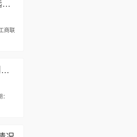
关于河南省非公有制经济人士优秀中国特色社会主义事业建设者人选名单的公示
工商联
河南省科学技术厅 河南省科学院 关于公布2025年省级科技研发计划联合基金项目验收结果的通知
期：
情况