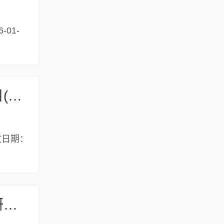
01-
郑州市生态环境局郑东新区分局关于郑东新区智慧养老体系建设项目(一期)建设项目环境影响评价文件受理的公示
文日期：
郑州市生态环境局郑东新区分局关于河南智通光电钙钛矿材料应用研发实验室建设项目环境影响评价文件受理的公示