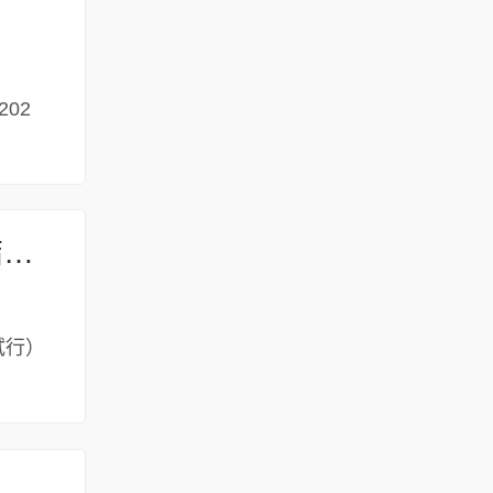
202
安阳市科学技术局 安阳市财政局 关于2026年上半年科技计划项目结项验收情况的通报
试行）