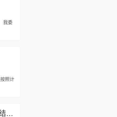
日，我委
请按照计
关于公布2024、2025年度安阳市科研设施和仪器开放共享绩效考核结果通知