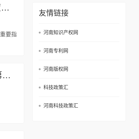
关于转发《河南省科学技术厅 河南省财政厅 关于组织申报2027年度河南省重点研发专项的通知》的通知
友情链接
河南知识产权网
的重要指
河南专利网
河南版权网
安阳市科学技术局关于举办第十五届中国创新创业大赛河南赛区暨第十八届河南省创新创业大赛安阳市分赛区决赛的通知
科技政策汇
河南科技政策汇