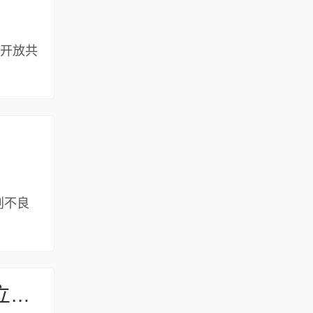
会开放共
划不良
安阳市科学技术局关于2026年度安阳市科技计划项目（第二批）拟立项项目的公示