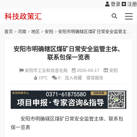
登录
注册
首页
>
河南
>
地区
>
安阳
>
安阳市明确辖区煤矿日常安全监管主体、联系包保一览表
安阳市明确辖区煤矿日常安全监管主体、
联系包保一览表
安阳市工业和信息化局
2026-04-17
安阳
19℃
0
加入收藏
错误报告
安阳市明确辖区煤矿日常安全监管主体、联系包
保一览表