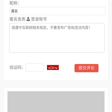
昵称：
匿名发表
登录账号
验证码：