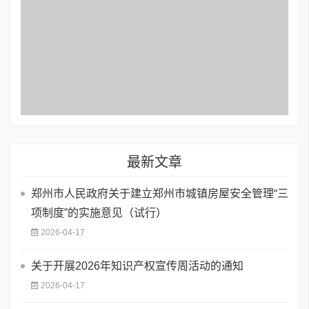
最新文章
郑州市人民政府关于建立郑州市城镇房屋安全管理“三
项制度”的实施意见（试行）
2026-04-17
关于开展2026年知识产权宣传周活动的通知
2026-04-17