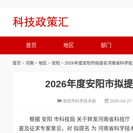
首页
地区
部门
首页
>
河南
>
地区
>
安阳
>
2026年度安阳市拟提名河南省科学
2026年度安阳市
安阳市科学技术局
2026-04-27
根据 安阳 市科技局 关于转发河南省科技厅
查及征求专家意见，对 拟提名 为 河南省科学技