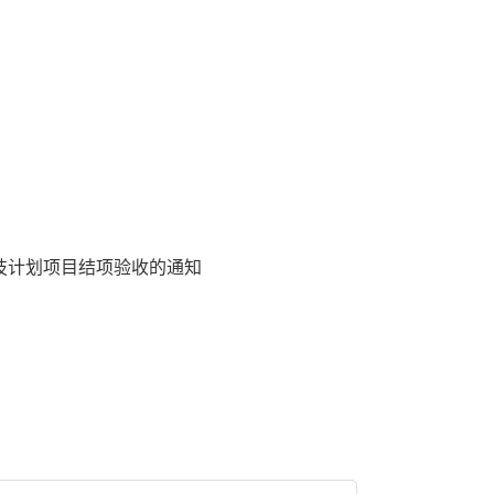
技计划项目结项验收的通知