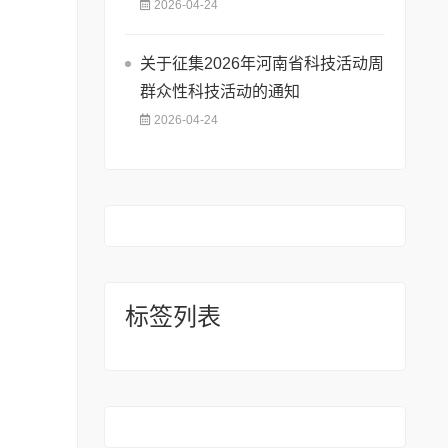
2026-04-24
关于征集2026年河南省科技活动周
群众性科技活动的通知
2026-04-24
标签列表