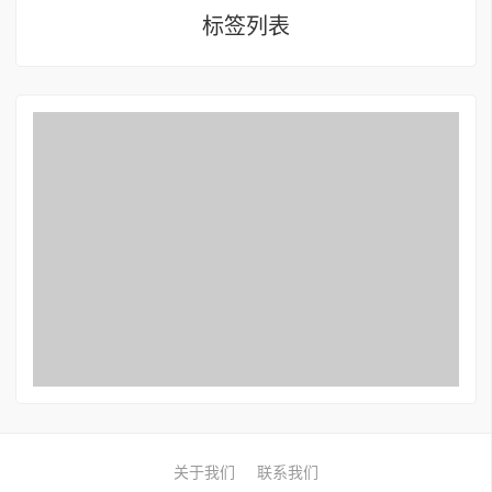
标签列表
关于我们
联系我们