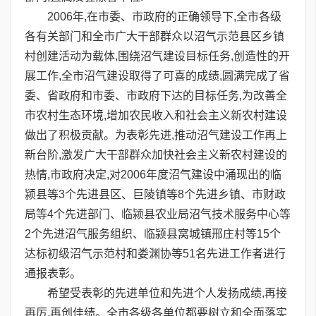
2006年,在市委、市政府的正确领导下,全市各级
各有关部门和全市广大干部群众以沼气示范县区乡镇
村创建活动为载体,围绕沼气建设目标任务,创造性的开
展工作,全市沼气建设取得了可喜的成绩,圆满完成了省
委、省政府和市委、市政府下达的目标任务,为改善全
市农村生态环境,增加农民收入和社会主义新农村建设
做出了积极贡献。为表彰先进,推动沼气建设工作再上
新台阶,激发广大干部群众加快社会主义新农村建设的
热情,市政府决定,对2006年度沼气建设中涌现出的临
颍县等3个先进县区、巨陵镇等8个先进乡镇、市财政
局等4个先进部门、临颍县农业局沼气技术服务中心等
2个先进沼气服务组织、临颍县窝城镇邢庄村等15个
达标初级沼气示范村和娄渊协等51名先进工作者进行
通报表彰。
希望受表彰的先进单位和先进个人发扬成绩,再接
再厉,再创佳绩。全市各级各单位都要树立和全面落实