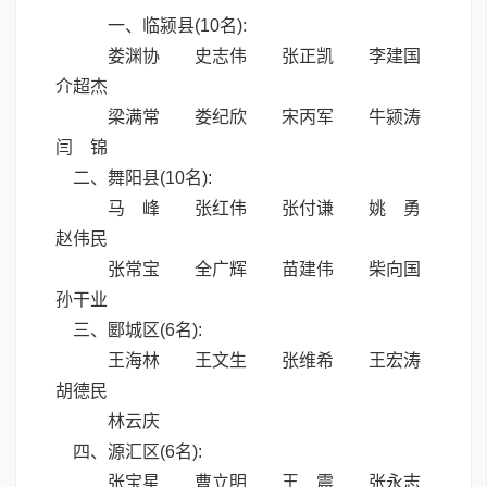
一、临颍县(10名):
娄渊协 史志伟 张正凯 李建国
介超杰
梁满常 娄纪欣 宋丙军 牛颍涛
闫 锦
二、舞阳县(10名):
马 峰 张红伟 张付谦 姚 勇
赵伟民
张常宝 全广辉 苗建伟 柴向国
孙干业
三、郾城区(6名):
王海林 王文生 张维希 王宏涛
胡德民
林云庆
四、源汇区(6名):
张宝星 曹立明 王 震 张永志