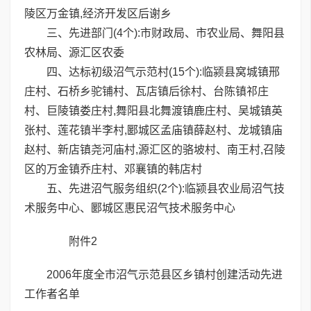
陵区万金镇,经济开发区后谢乡
三、先进部门(4个):市财政局、市农业局、舞阳县
农林局、源汇区农委
四、达标初级沼气示范村(15个):临颍县窝城镇邢
庄村、石桥乡驼铺村、瓦店镇后徐村、台陈镇祁庄
村、巨陵镇娄庄村,舞阳县北舞渡镇鹿庄村、吴城镇英
张村、莲花镇半李村,郾城区孟庙镇薛赵村、龙城镇庙
赵村、新店镇尧河庙村,源汇区的骆坡村、南王村,召陵
区的万金镇乔庄村、邓襄镇的韩店村
五、先进沼气服务组织(2个):临颍县农业局沼气技
术服务中心、郾城区惠民沼气技术服务中心
附件2
2006年度全市沼气示范县区乡镇村创建活动先进
工作者名单