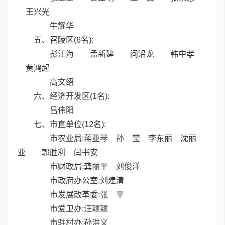
王兴光
牛耀华
五、召陵区(6名):
彭江海 孟新建 问沿龙 韩中孝
黄鸿起
高文绍
六、经济开发区(1名):
吕伟阳
七、市直单位(12名):
市农业局:蒋亚琴 孙 莹 李东丽 沈丽
亚 郭胜利 闫书安
市财政局:龚丽平 刘俊洋
市政府办公室:刘建清
市发展改革委:张 平
市爱卫办:汪颖颖
市驻村办:孙洪义