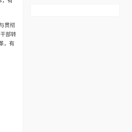
体，有
与贯彻
动干部转
革，有