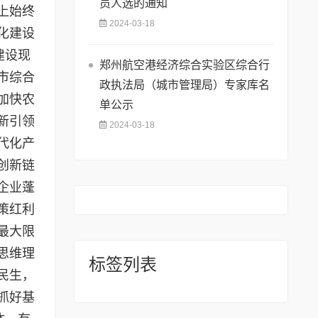
员人选的通知
上始终
2024-03-18
化建设
建设现
郑州航空港经济综合实验区综合行
市综合
政执法局（城市管理局）专家库名
加快农
单公示
新引领
2024-03-18
代化产
创新链
企业蓬
策红利
最大限
思维理
标签列表
民生，
抓好基