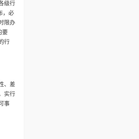
各级行
布，必
时限办
的要
的行
性、差
。实行
可事