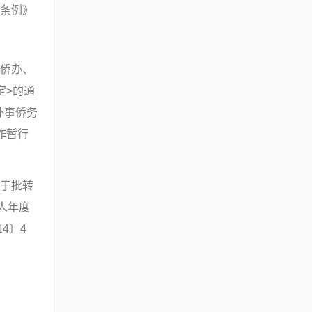
条例》
侨办、
定>的通
外事侨务
作暂行
于批转
人年度
4〕4