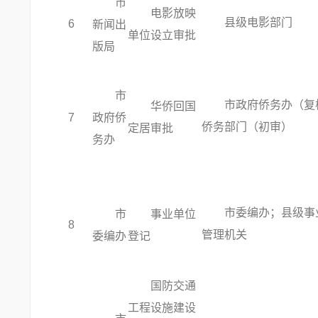
市
电影放映
县级电影部门
6
新闻出
单位设立审批
版局
市
市政府侨务办（复
华侨回国
7
政府侨
侨务部门（初审）
定居审批
务办
市委编办；县级事
市
事业单位
8
管理机关
委编办
登记
国防交通
工程设施建设