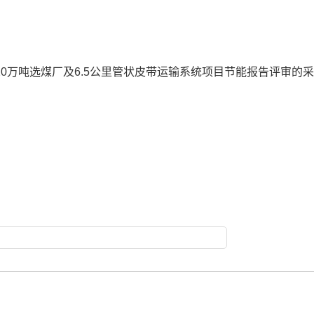
0万吨选煤厂及6.5公里管状皮带运输系统项目节能报告评审的