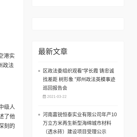
最新文章
空港实
州政法
区政法委组织观看“学长霞 铸忠诚
找差距 树形象 ”郑州政法英模事迹
巡回报告会
2021-03-22
中级人
河南嘉锐恒泰实业有限公司年产10
述了他
万立方米再生新型海绵城市材料
深刻的
（透水砖）建设项目受理公示