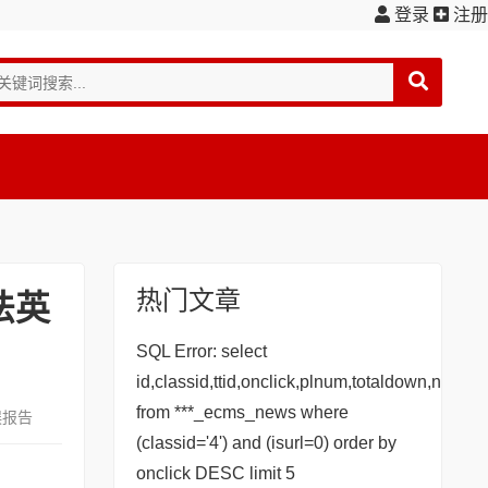
登录
注册
热门文章
法英
SQL Error: select
id,classid,ttid,onclick,plnum,totaldown,newspat
from ***_ecms_news where
误报告
(classid='4') and (isurl=0) order by
onclick DESC limit 5