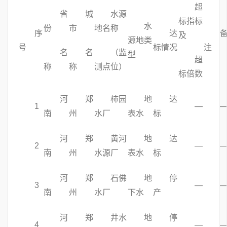
超
省
城
水源
标指标
水
份
市
地名称
序
达
及
源地类
号
标情况
注
名
名
（监
型
超
称
称
测点位）
标倍数
河
郑
柿园
地
达
1
—
南
州
水厂
表水
标
河
郑
黄河
地
达
2
—
南
州
水源厂
表水
标
河
郑
石佛
地
停
3
—
南
州
水厂
下水
产
河
郑
井水
地
停
4
—