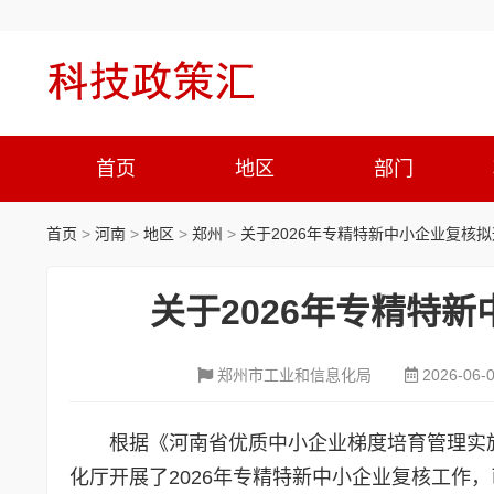
首页
地区
部门
首页
>
河南
>
地区
>
郑州
>
关于2026年专精特新中小企业复核
关于2026年专精特
郑州市工业和信息化局
2026-06-
根据《河南省优质中小企业梯度培育管理实施
化厅开展了2026年专精特新中小企业复核工作