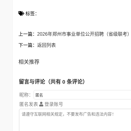
标签：
上一篇：
2026年郑州市事业单位公开招聘（省级联考
下一篇：
返回列表
相关推荐
留言与评论（共有
0
条评论）
昵称：
匿名发表
登录账号