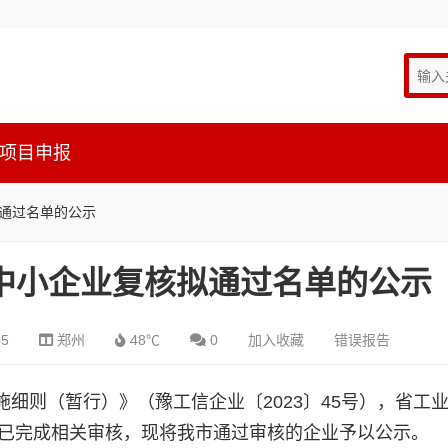
项目申报
拟通过名单的公示
新中小企业复核拟通过名单的公示
05
郑州
48℃
0
加入收藏
错误报告
细则（暂行）》（豫工信企业〔2023〕45号），省工
，已完成相关审核，现将我市通过审核的企业予以公示。