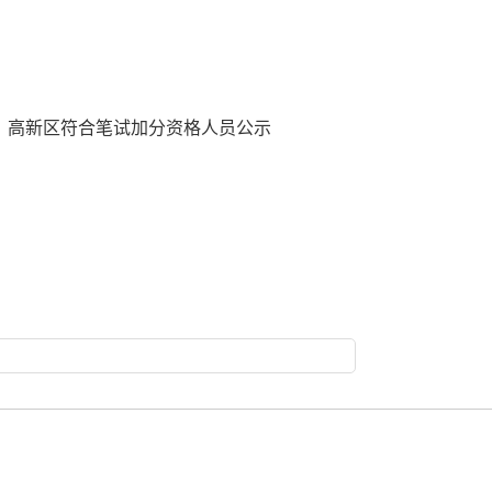
） 高新区符合笔试加分资格人员公示