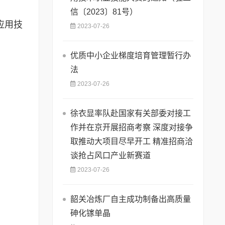
信〔2023〕81号）
应用技
2023-07-26
优质中小企业梯度培育管理暂行办
法
2023-07-26
徐衣显率队赴国家有关部委对接工
作并在京开展招商考察 深度对接争
取推动大项目尽早开工 精准招商洽
谈抢占风口产业新赛道
2023-07-26
韶关冶炼厂自主成功制备出高质量
砷化镓单晶