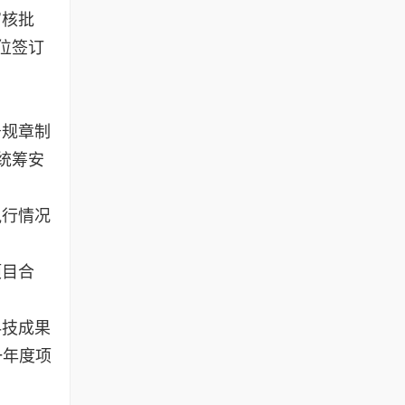
审核批
位签订
务规章制
统筹安
执行情况
项目合
科技成果
一年度项