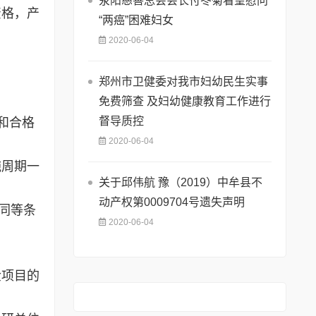
荥阳慈善总会会长付冬菊看望慰问
资格，产
“两癌”困难妇女
2020-06-04
郑州市卫健委对我市妇幼民生实事
免费筛查 及妇幼健康教育工作进行
督导质控
和合格
2020-06-04
施周期一
关于邱伟航 豫（2019）中牟县不
动产权第0009704号遗失声明
同等条
2020-06-04
金项目的