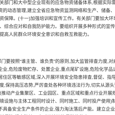
关部门和大中型企业现有的应急物资储备体系,根据实际
资的动态管理,建立全省应急物资监测网络和生产、储备
资保障。(十一)加强培训和宣传工作。有关部门要加大环
、综合应对和自我防护能力。要组织开展多种形式的宣传
,提高人民群众环境安全意识和自救互救能力。
要按照“谁主管、谁负责”的原则,加大监管排查力度,对
业,危险废物贮存、处置企业,重点尾矿设施,危险化学品
住区等敏感区域,深入开展环境安全隐患排查,督促、指
度,保持高压态势,严厉查处各种环境违法行为,切实从源头
积极推动产业集聚区、工业园区、重点区域和重点行业开展
的环境设施与主体工程同时设计、同时施工、同时投产使用)
不具备安全生产条件的企业,强力淘汰落后产能。建立企