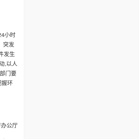
4小时
、突发
件发生
动,以人
保部门要
把握环
办公厅