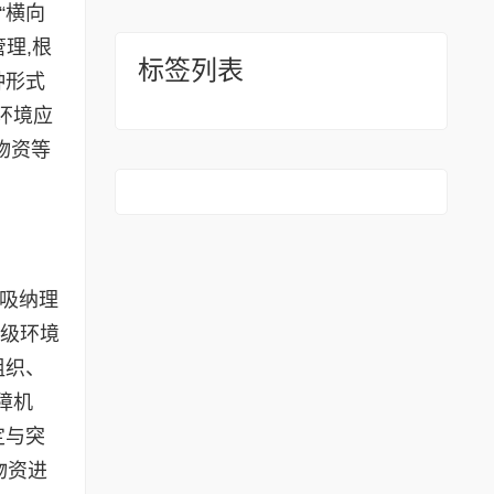
“横向
理,根
标签列表
种形式
环境应
物资等
。
吸纳理
各级环境
组织、
障机
定与突
物资进