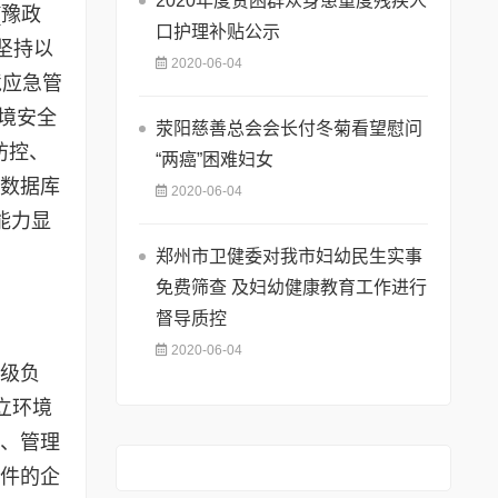
2020年度贫困群众身患重度残疾人
(豫政
口护理补贴公示
,坚持以
2020-06-04
境应急管
境安全
荥阳慈善总会会长付冬菊看望慰问
防控、
“两癌”困难妇女
源数据库
2020-06-04
能力显
郑州市卫健委对我市妇幼民生实事
免费筛查 及妇幼健康教育工作进行
督导质控
2020-06-04
分级负
立环境
够、管理
事件的企