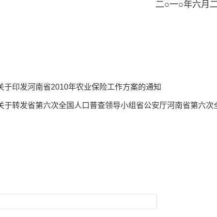
二○一○年六月二
厅关于印发河南省2010年农业保险工作方案的通知
公厅关于转发省第六次全国人口普查领导小组省公安厅河南省第六次