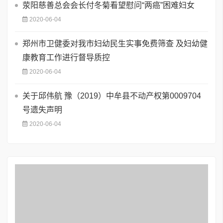
荥阳慈善总会会长付冬菊看望慰问“两癌”困难妇女
2020-06-04
郑州市卫健委对我市妇幼民生实事免费筛查 及妇幼健
康教育工作进行督导质控
2020-06-04
关于邱伟航 豫（2019）中牟县不动产权第0009704
号遗失声明
2020-06-04