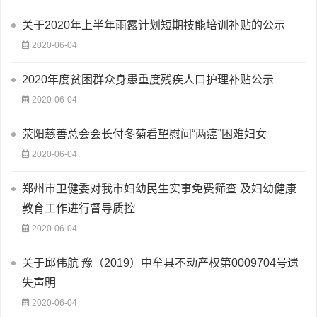
关于2020年上半年雨露计划短期技能培训补贴的公示
2020-06-04
2020年度贫困群众身患重度残疾人口护理补贴公示
2020-06-04
荥阳慈善总会会长付冬菊看望慰问“两癌”困难妇女
2020-06-04
郑州市卫健委对我市妇幼民生实事免费筛查 及妇幼健康
教育工作进行督导质控
2020-06-04
关于邱伟航 豫（2019）中牟县不动产权第0009704号遗
失声明
2020-06-04