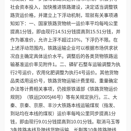
社会资本投入，加快推进铁路建设，决定适当调整铁
路货运价格，并建立上下浮动机制，现就有关事项通
知如下：一、国家铁路货物统一运价率平均每吨公里
提高1分钱，即由现行14.51分钱提高到15.51分钱，并
作为基准价，允许上浮不超过10%，下浮仍不限。在
上述浮动范围内，铁路运输企业可以根据市场供求状
况自主确定具体运价水平。调整后的各类货物铁路运
输基准运价率见附件1。二、磷矿石整车运输调整为执
行2号运价，农用化肥调整为执行4号运价。其他货物
品类适用运价号，铁路货物运输计费里程、重量确定
办法等计费相关事项，仍按原铁道部《铁路货物运价
规则》（铁运[2005]46号）等有关规定执行。三、大
秦、京秦、京原、丰沙大铁路本线运输煤炭（指发、
到站均在本线的煤炭）运价率每吨公里同步提高1分
钱，即由现行9.01分钱提高到10.01分钱。取消马玉等
3条铁路本线及跨线货物运输、长荆等10条铁路跨线