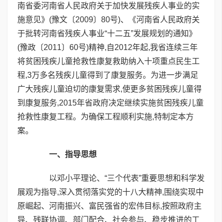
南省委河南省人民政府关于加快发展残疾人事业的实
施意见》(豫文〔2009〕80号)、《河南省人民政府关
于批转河南省残疾人事业“十二五”发展规划的通知》
(豫政〔2011〕60号)精神,自2012年起,我省连续三年
将贫困残疾儿童抢救性康复救助纳入十项重点民生工
程,3万多名残疾儿童得到了康复服务。为进一步满足
广大残疾儿童迫切的康复需求,使更多贫困残疾儿童得
到康复服务,2015年省政府决定继续实施贫困残疾儿童
抢救性康复工程。为确保工程顺利实施,特制定本方
案。
一、指导思想
以邓小平理论、“三个代表”重要思想和科学发
展观为指导,深入贯彻落实党的十八大精神,围绕实现中
原崛起、河南振兴、富民强省的宏伟目标,按照政府主
导、残联协调、部门配合、社会参与、稳步推进的工