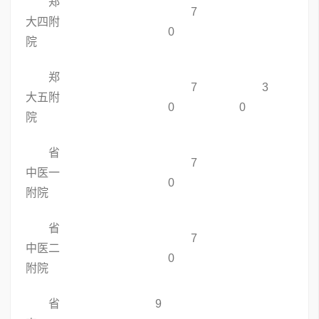
郑
7
大四附
0
院
郑
7
3
大五附
0
0
院
省
7
中医一
0
附院
省
7
中医二
0
附院
省
9