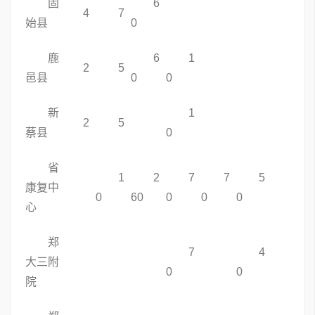
固
6
4
7
始县
0
鹿
6
1
2
5
邑县
0
0
新
1
2
5
蔡县
0
省
1
2
7
7
5
康复中
0
60
0
0
0
心
郑
7
4
大三附
0
0
院