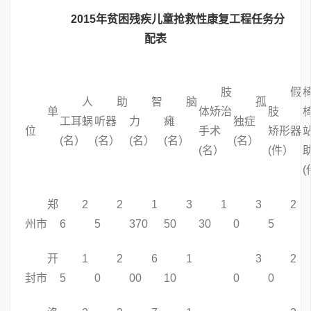
2015年贫困残疾儿童抢救性康复工程任务分
配表
肢
假
人
助
智
脑
孤
单
体矫治
肢
工耳蜗
听器
力
瘫
独症
位
手术
矫形器
(名）
(名）
(名）
(名）
(名）
(名）
(件）
郑
2
2
1
3
1
3
2
州市
6
5
370
50
30
0
5
开
1
2
6
1
3
2
封市
5
0
00
10
0
0