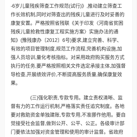
-6岁儿童残疾筛查工作规范(试行)》,推动建立筛查工
作长效机制,同时对筛查出的残疾儿童进行及时妥善的
康复安置。严格按照省残联《关于印发〈河南省贫困
残疾儿童抢救性康复工程实施方案〉实施办法的通
知》(豫残康办〔2012〕6号)要求,建立完善、科学、
有效的项目管理制度,规范工作流程,完善机构设施,加
强人员培训,量化考核指标。对采用政府购买服务方式
执行的任务,要严格按照相关文件选定承接主体,加强督
导检查,开展绩效评价,不断提高服务质量,确保康复效
果。
(三)强化职责,专款专用。建立责权清晰、监
督有力的工作运行机制,严格落实责任追究制度。各地
要对救助资金单独建账,专款专用,不准挪作他用。要自
觉接受社会监督,做到公开、公平、公正。各级审计部
门要依法加强对资金管理和使用的审计监督。省政府