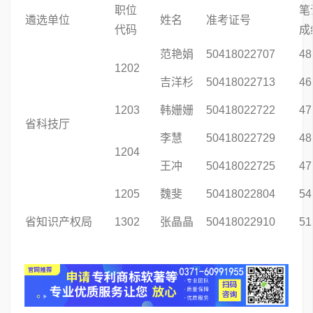
职位
笔
遴选单位
姓名
准考证号
代码
成
范艳娟
50418022707
48
1202
吉洋杉
50418022713
46
1203
韩姗姗
50418022722
47
省科技厅
李慧
50418022729
48
1204
王冲
50418022725
47
1205
魏斐
50418022804
54
省知识产权局
1302
张晶晶
50418022910
51