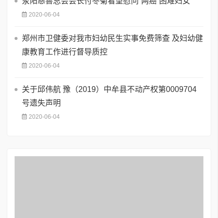
荥阳慈善总会会长付冬菊看望慰问“两癌”困难妇女
2020-06-04
郑州市卫健委对我市妇幼民生实事免费筛查 及妇幼健
康教育工作进行督导质控
2020-06-04
关于邱伟航 豫（2019）中牟县不动产权第0009704
号遗失声明
2020-06-04