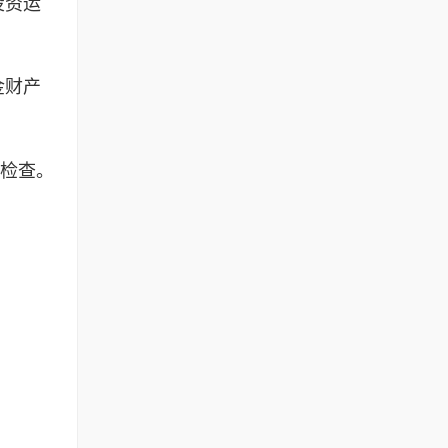
投资运
。
金财产
检查。
。