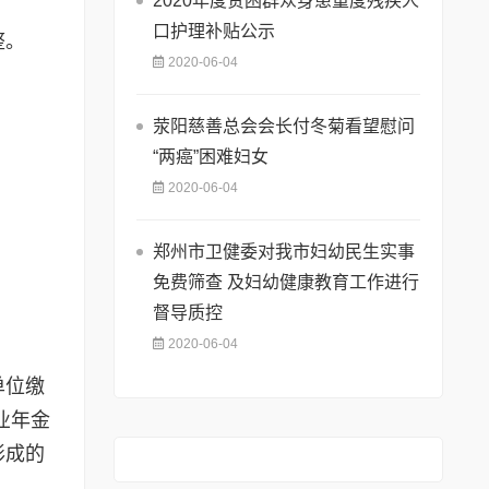
2020年度贫困群众身患重度残疾人
口护理补贴公示
整。
2020-06-04
荥阳慈善总会会长付冬菊看望慰问
“两癌”困难妇女
2020-06-04
郑州市卫健委对我市妇幼民生实事
免费筛查 及妇幼健康教育工作进行
督导质控
2020-06-04
单位缴
业年金
形成的