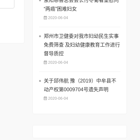
荥阳慈善总会会长付冬菊看望慰问
“两癌”困难妇女
2020-06-04
郑州市卫健委对我市妇幼民生实事
免费筛查 及妇幼健康教育工作进行
督导质控
2020-06-04
关于邱伟航 豫（2019）中牟县不
动产权第0009704号遗失声明
2020-06-04