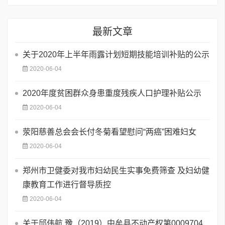
最新文章
关于2020年上半年雨露计划短期技能培训补贴的公示
2020-06-04
2020年度贫困群众身患重度残疾人口护理补贴公示
2020-06-04
荥阳慈善总会会长付冬菊看望慰问“两癌”困难妇女
2020-06-04
郑州市卫健委对我市妇幼民生实事免费筛查 及妇幼健
康教育工作进行督导质控
2020-06-04
关于邱伟航 豫（2019）中牟县不动产权第0009704