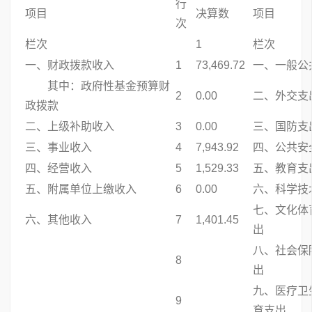
行
项目
决算数
项目
次
栏次
1
栏次
一、财政拨款收入
1
73,469.72
一、一般公
其中：政府性基金预算财
2
0.00
二、外交支
政拨款
二、上级补助收入
3
0.00
三、国防支
三、事业收入
4
7,943.92
四、公共安
四、经营收入
5
1,529.33
五、教育支
五、附属单位上缴收入
6
0.00
六、科学技
七、文化体
六、其他收入
7
1,401.45
出
八、社会保
8
出
九、医疗卫
9
育支出