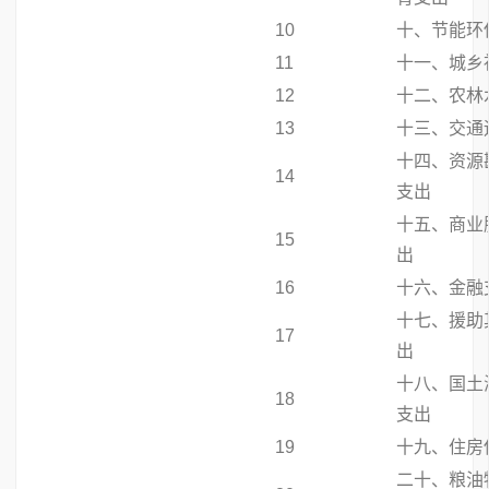
10
十、节能环
11
十一、城乡
12
十二、农林
13
十三、交通
十四、资源
14
支出
十五、商业
15
出
16
十六、金融
十七、援助
17
出
十八、国土
18
支出
19
十九、住房
二十、粮油