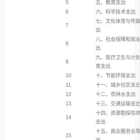
5
五、教育支出
6
六、科学技术支出
七、文化体育与传
7
出
八、社会保障和就
8
出
九、医疗卫生与计
9
育支出
10
十、节能环保支出
11
十一、城乡社区支
12
十二、农林水支出
13
十三、交通运输支
十四、资源勘探信
14
支出
十五、商业服务业
15
出