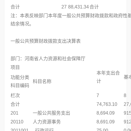
合计
27
88,431.34
合计
注：本表反映部门本年度一般公共预算财政拨款和政府性
结余情况。
一般公共预算财政拨款支出决算表
公
部门：河南省人力资源和社会保障厅
单
项目
本年支出合
基
功能分类
计
科目名称
科目编码
栏次
7
8
合计
74,763.10
27,
201
一般公共服务支出
8,694.09
915
20110
人力资源事务
8,691.09
912
2011001
行政运行
75.00
0.0