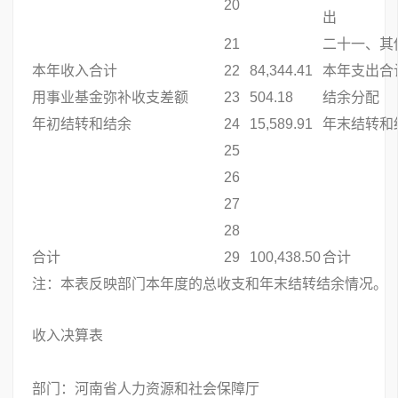
20
出
21
二十一、其
本年收入合计
22
84,344.41
本年支出合
用事业基金弥补收支差额
23
504.18
结余分配
年初结转和结余
24
15,589.91
年末结转和
25
26
27
28
合计
29
100,438.50
合计
注：本表反映部门本年度的总收支和年末结转结余情况。
收入决算表
部门：河南省人力资源和社会保障厅