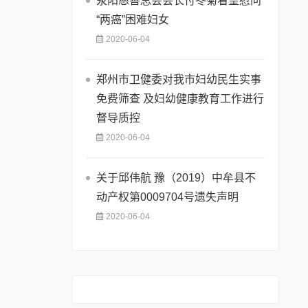
荥阳慈善总会会长付冬菊看望慰问
“两癌”困难妇女
2020-06-04
郑州市卫健委对我市妇幼民生实事
免费筛查 及妇幼健康教育工作进行
督导质控
2020-06-04
关于邱伟航 豫（2019）中牟县不
动产权第0009704号遗失声明
2020-06-04