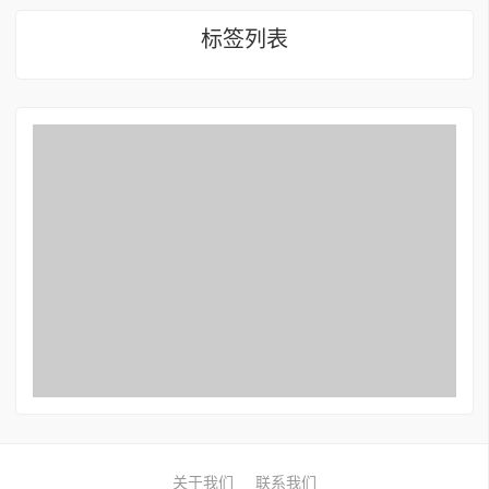
标签列表
关于我们
联系我们