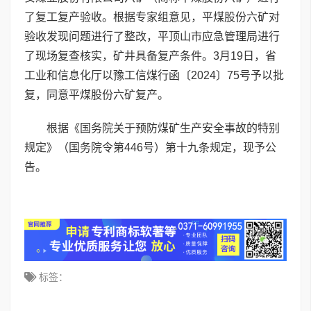
了复工复产验收。根据专家组意见，平煤股份六矿对
验收发现问题进行了整改，平顶山市应急管理局进行
了现场复查核实，矿井具备复产条件。3月19日，省
工业和信息化厅以豫工信煤行函〔2024〕75号予以批
复，同意平煤股份六矿复产。
根据《国务院关于预防煤矿生产安全事故的特别
规定》（国务院令第446号）第十九条规定，现予公
告。
标签：