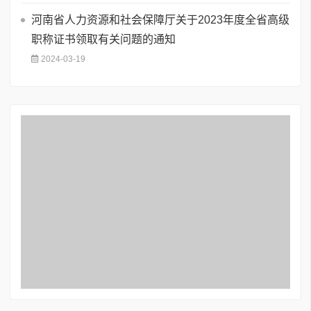
河南省人力资源和社会保障厅关于2023年度全省高级
职称证书领取有关问题的通知
2024-03-19