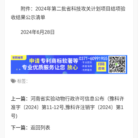
附件：
2024年第二批省科技攻关计划项目结项验
收结果公示清单
2024年6月28日
标签：
上一篇：
河南省实验动物行政许可信息公布（豫科许
准字〔2024〕第11-12号,豫科许注销字〔2024〕第1
号)
下一篇：
返回列表