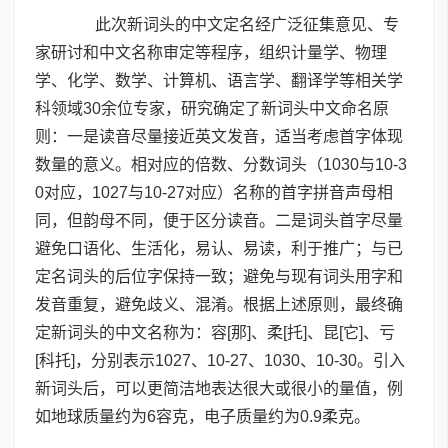
此次新词头的中文定名经广泛征集意见、专
家研讨和中文名称审定等程序，组织计量学、物理
学、化学、数学、计算机、语言学、翻译学等相关学
科领域30余位专家，研究确定了新词头中文命名原
则：一是读音尽量接近英文发音，适当考虑首字体现
数量的意义。相对应的倍数、分数词头（1030与10-3
0对应，1027与10-27对应）名称的首字拼音声母相
同，但韵母不同，便于区分读音。二是词头首字尽量
避免口语化、生活化，易认、易读，利于推广；与已
定名词头的后位字保持一致；避免与现有词头用字和
发音重复，避免歧义、混淆。根据上述原则，最终确
定新词头的中文名称为：容[那]、柔[托]、昆[它]、亏
[科托]，分别表示1027、10-27、1030、10-30。引入
新词头后，可以更简洁地表达很大或很小的量值，例
如地球质量约为6容克，电子质量约为0.9柔克。