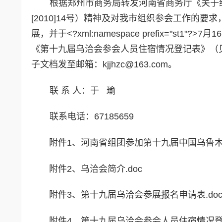
根据郑州市商务局转发河南省商务厅《关于
[2010]14号）精神及对我市组织参会工作的
展，并于<?xml:namespace prefix="s
《第十九届乌洽会参会人员住宿情况登记表》（
子文档发至邮箱：kjjhzc@163.com。
联 系 人：于 瑜
联系电话：67185659
附件1、
河南省组团参加第十九届中国乌鲁木
附件2、
乌洽会简介.doc
附件3、
第十九届乌洽会参展报名申请表.do
附件4、
第十九届乌洽会参会人员住宿情况登记