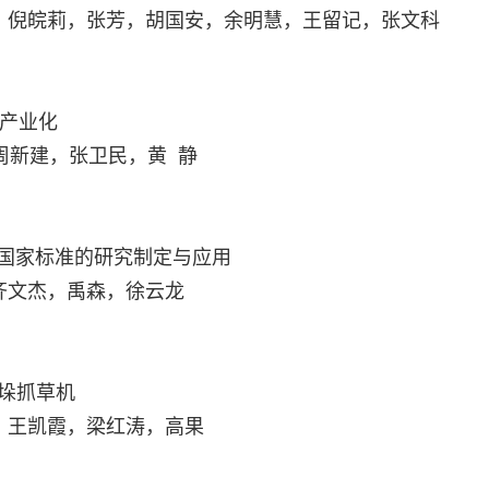
，倪皖莉，张芳，胡国安，余明慧，王留记，张文科
与产业化
，周新建，张卫民，黄 静
》国家标准的研究制定与应用
齐文杰，禹森，徐云龙
码垛抓草机
，王凯霞，梁红涛，高果