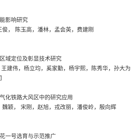
性能影响研究
俊， 陈玉高，潘林，孟会英，费建刚
的区域定位及彰显技术研究
，王建伟，杨立均，奚家勤，杨宇熙，陈秀华，孙大为
司
电气化铁路大风区中的研究应用
，魏颖， 宋刚，赵旭，戎改丽，潘俊岭，殷向辉
驻花一号选育与示范推广