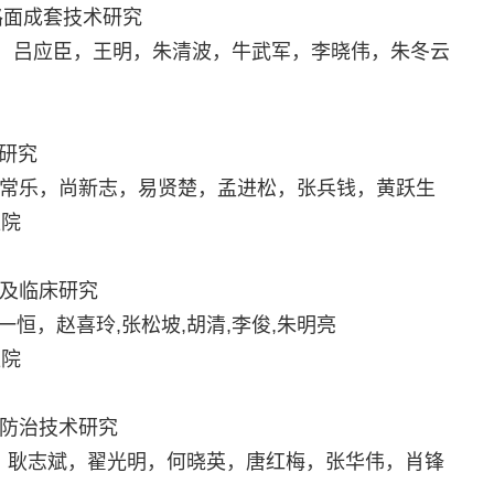
路面成套技术研究
利，吕应臣，王明，朱清波，牛武军，李晓伟，朱冬云
研究
，常乐，尚新志，易贤楚，孟进松，张兵钱，黄跃生
医院
础及临床研究
一恒，赵喜玲,张松坡,胡清,李俊,朱明亮
医院
与防治技术研究
，耿志斌，翟光明，何晓英，唐红梅，张华伟，肖锋