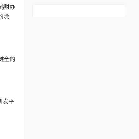
鹤财办
的除
健全的
研发平