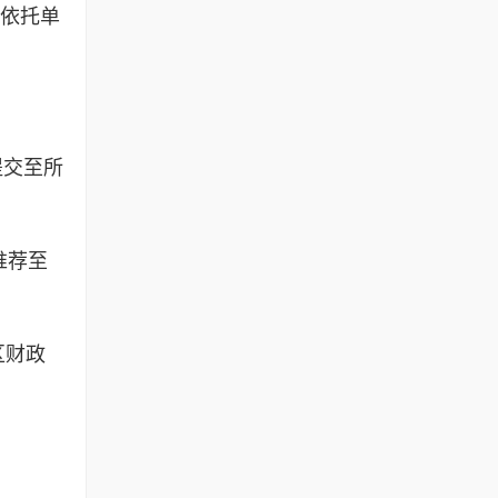
（依托单
提交至所
推荐至
区财政