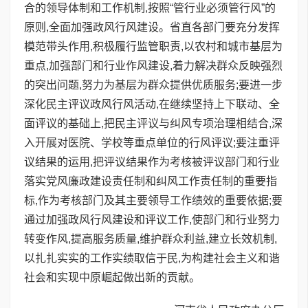
合的领导体制和工作机制,按照“管行业必须管行风”的
原则,全面加强政风行风建设。省直各部门要充分发挥
模范带头作用,积极履行监管职责,以农村和城市基层为
重点,加强部门和行业作风建设,着力解决群众反映强烈
的突出问题,努力为基层为群众提供优质服务;要进一步
深化民主评议政风行风活动,在继续坚持上下联动、全
面评议的基础上,把民主评议与纠风专项治理相结合,深
入开展对医院、学校等重点单位的行风评议;要注重评
议结果的运用,把评议结果作为考核被评议部门和行业
落实党风廉政建设责任制和纠风工作责任制的重要指
标,作为考核部门及其主要领导工作绩效的重要依据;要
通过加强政风行风建设和评议工作,使部门和行业努力
转变作风,提高服务质量,维护群众利益,建立长效机制,
以扎扎实实的工作实绩取信于民,为构建社会主义和谐
社会和实现中原崛起做出新的贡献。