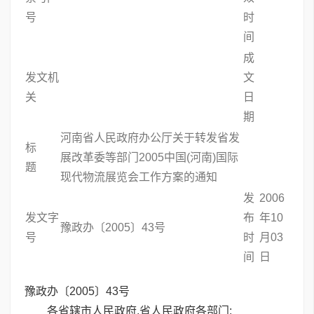
号
时
间
成
发文机
文
关
日
期
河南省人民政府办公厅关于转发省发
标
展改革委等部门2005中国(河南)国际
题
现代物流展览会工作方案的通知
发
2006
发文字
布
年10
豫政办〔2005〕43号
号
时
月03
间
日
豫政办〔2005〕43号
各省辖市人民政府,省人民政府各部门: