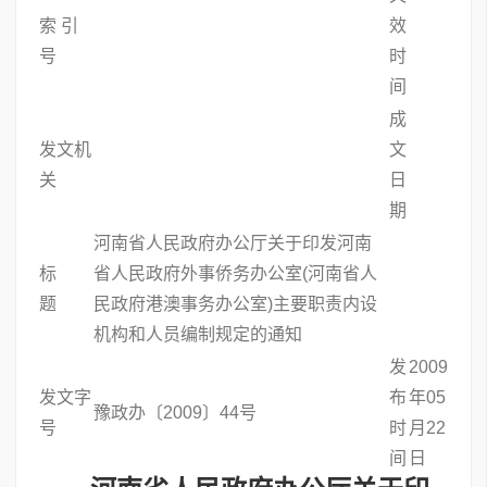
索 引
效
号
时
间
成
发文机
文
关
日
期
河南省人民政府办公厅关于印发河南
标
省人民政府外事侨务办公室(河南省人
题
民政府港澳事务办公室)主要职责内设
机构和人员编制规定的通知
发
2009
发文字
布
年05
豫政办〔2009〕44号
号
时
月22
间
日