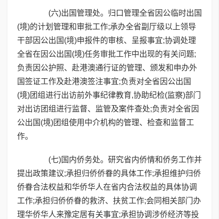
(六)出国管理处。归口管理全省因公临时出国
(境)的计划管理和审批工作;承办全省副厅级以上领导
干部因公出国(境)申报件的审核、呈报事宜;协调处理
全省在因公出国(境)任务审批工作中出现的有关问题;
负责因公护照、赴港澳通行证的管理、颁发和申办外
国签证工作及赴港澳签注事宜;负责对全省因公出国
(境)团组进行出访前外事纪律教育,协助纪检(监察)部门
对出访团组进行监督、监管及案件查处;负责对全省因
公出国(境)团组使用中介机构的管理、检查和监督工
作。
(七)国内侨务处。研究省内侨情和侨务工作并
提出政策建议;承担归侨侨眷的具体工作;承担维护归侨
侨眷合法权益和华侨华人在省内合法权益的具体协调
工作;承担归侨侨眷的救济、扶贫工作;会同相关部门办
理华侨华人来豫定居有关事宜;承担协调涉侨经济等投