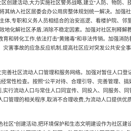
创建活动,大力实施社区警务战略,建立“人防、物防、技
,将其纳入社区居委会办公用房整体规划统一解决。加强
主体,专职和义务人员相结合的治安巡逻、看楼护院、邻
效地化解社区矛盾,消除不稳定因素。加强对社区刑释解
育和转化工作,依法打击“黄赌毒”和非法传销。加强消防
、灾害事故的应急反应机制,提高社区应对突发公共安全
完善社区流动人口管理和服务网络。加强对暂住人口登
强经常性检查。按照“公平对待、合理引导、完善管理、搞
则,实行流动人口与常住人口同宣传、同投入、同服务、同
口管理的相关程序,取消不合理收费,为流动人口提供优
色社区”创建活动,把环境保护和生态文明建设作为社区建