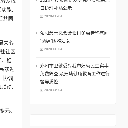
2020年度贫困群众身患重度残疾人
充分发挥
口护理补贴公示
功能,
2020-06-04
活共同
荥阳慈善总会会长付冬菊看望慰问
“两癌”困难妇女
最关心
2020-06-04
、驻社区
导、稳
郑州市卫健委对我市妇幼民生实事
民欢迎
免费筛查 及妇幼健康教育工作进行
。协调
督导质控
联动,
2020-06-04
多元、