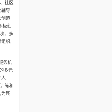
道、社区
化辅导
长创造
积极创
层次、多
组织,
服务机
的多元
”人
复训练和
,为残