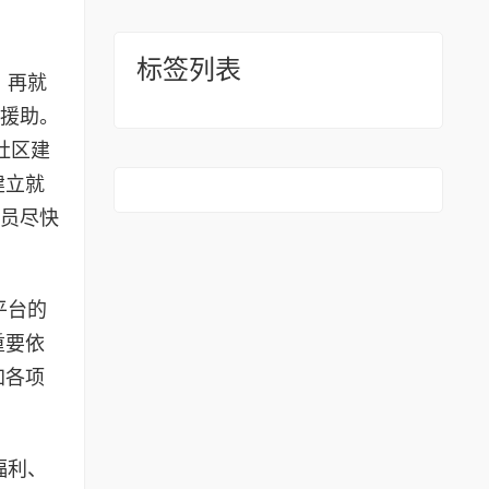
标签列表
、再就
业援助。
社区建
建立就
人员尽快
平台的
重要依
加各项
福利、