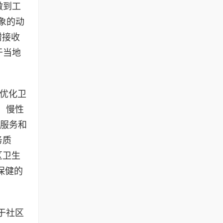
做到工
象的动
赠接收
于当地
优化卫
、慢性
术服务和
务质
区卫生
保健的
于社区