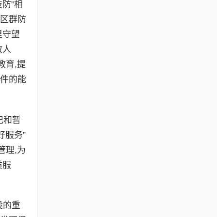
防”相
社区群防
里守望
教人
教育,提
事件的能
记和暂
好服务”
管理,为
质服
设的重