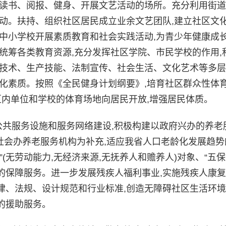
民读书、阅报、健身、开展文艺活动的场所。充分利用街
动。扶持、组织社区居民成立业余文艺团队,建立社区文
中小学校开展素质教育和社会实践活动,为青少年健康成
统筹各类教育资源,充分发挥社区学院、市民学校的作用,
学技术、生产技能、法制宣传、社会生活、文化艺术等多
化素质。按照《全民健身计划纲要》,培育社区群众性体育
区内单位和学校的体育场地向居民开放,增强居民体质。
共服务设施和服务网络建设,积极构建以政府兴办的养老
,社会办养老服务机构为补充,适应我省人口老龄化发展趋势
(无劳动能力,无经济来源,无抚养人和赡养人)对象、“五保
的保障服务。进一步发展残疾人福利事业,实施残疾人康
、法规、设计规范和行业标准,创造无障碍社区生活环境
的援助服务。