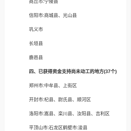
商丘市:宁陵县
信阳市:商城县、光山县
巩义市
长垣县
鹿邑县
四、已获得资金支持尚未动工的地方(37个)
郑州市:中牟县、上街区
开封市:杞县、尉氏县、顺河区
洛阳市:嵩县、栾川县、汝阳县、吉利区
平顶山市:石龙区鹤壁市:浚县