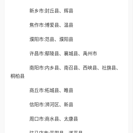
新乡市:封丘县、辉县
焦作市:博爱县、温县
濮阳市:范县、濮阳县
许昌市:鄢陵县、襄城县、禹州市
南阳市:内乡县、南召县、西峡县、社旗县、
桐柏县
商丘市:柘城县、睢县
信阳市:浉河区、新县
周口市:商水县、太康县