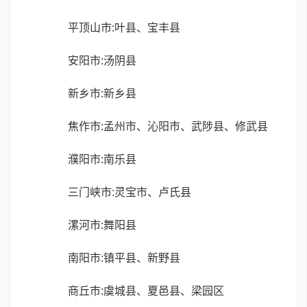
平顶山市:叶县、宝丰县
安阳市:汤阴县
新乡市:新乡县
焦作市:孟州市、沁阳市、武陟县、修武县
濮阳市:南乐县
三门峡市:灵宝市、卢氏县
漯河市:舞阳县
南阳市:镇平县、新野县
商丘市:虞城县、夏邑县、梁园区