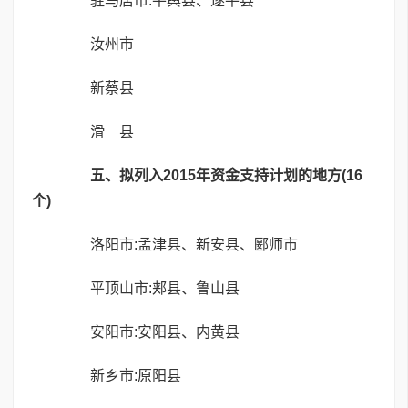
驻马店市:平舆县、遂平县
汝州市
新蔡县
滑 县
五、拟列入2015年资金支持计划的地方(16
个)
洛阳市:孟津县、新安县、郾师市
平顶山市:郏县、鲁山县
安阳市:安阳县、内黄县
新乡市:原阳县