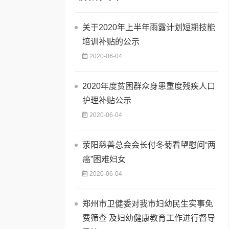
关于2020年上半年雨露计划短期技能
培训补贴的公示
2020-06-04
2020年度贫困群众身患重度残疾人口
护理补贴公示
2020-06-04
荥阳慈善总会会长付冬菊看望慰问“两
癌”困难妇女
2020-06-04
郑州市卫健委对我市妇幼民生实事免
费筛查 及妇幼健康教育工作进行督导