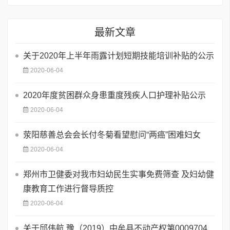
最新文章
关于2020年上半年雨露计划短期技能培训补贴的公示
2020-06-04
2020年度贫困群众身患重度残疾人口护理补贴公示
2020-06-04
荥阳慈善总会会长付冬菊看望慰问“两癌”困难妇女
2020-06-04
郑州市卫健委对我市妇幼民生实事免费筛查 及妇幼健
康教育工作进行督导质控
2020-06-04
关于邱伟航 豫（2019）中牟县不动产权第0009704