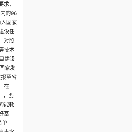
要求，
内的96
纳入国家
建设任
，对照
等技术
目建设
载国家发
案报至省
，在
），要
的能耗
好基
名单
自来水