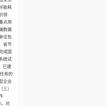
好能耗
织领
重点用
端数据
单位包
。省节
完成国
系统试
：已建
设任务的
型企业
（三）
件
作。对