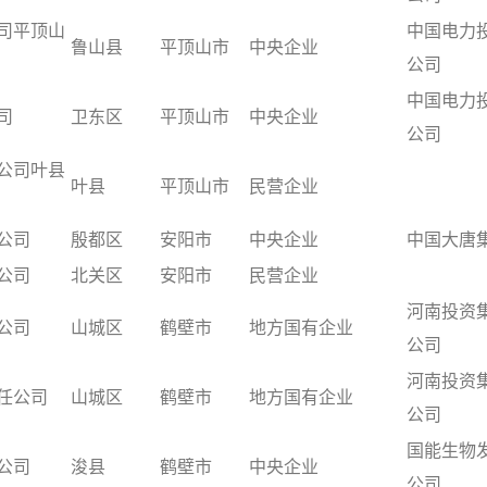
司平顶山
中国电力
鲁山县
平顶山市
中央企业
公司
中国电力
司
卫东区
平顶山市
中央企业
公司
公司叶县
叶县
平顶山市
民营企业
公司
殷都区
安阳市
中央企业
中国大唐
公司
北关区
安阳市
民营企业
河南投资
公司
山城区
鹤壁市
地方国有企业
公司
河南投资
任公司
山城区
鹤壁市
地方国有企业
公司
国能生物
公司
浚县
鹤壁市
中央企业
公司