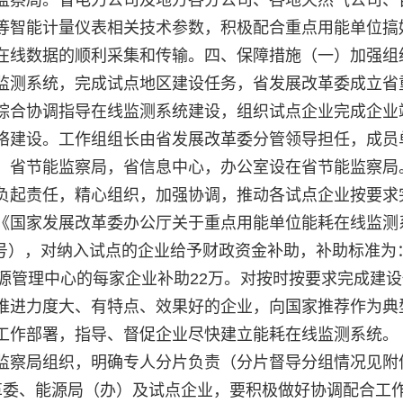
等智能计量仪表相关技术参数，积极配合重点用能单位搞
在线数据的顺利采集和传输。四、保障措施（一）加强组
监测系统，完成试点地区建设任务，省发展改革委成立省
综合协调指导在线监测系统建设，组织试点企业完成企业
络建设。工作组组长由省发展改革委分管领导担任，成员
，省节能监察局，省信息中心，办公室设在省节能监察局
负起责任，精心组织，加强协调，推动各试点企业按要求
《国家发展改革委办公厅关于重点用能单位能耗在线监测
24号），对纳入试点的企业给予财政资金补助，补助标准为
源管理中心的每家企业补助22万。对按时按要求完成建
推进力度大、有特点、效果好的企业，向国家推荐作为典
工作部署，指导、督促企业尽快建立能耗在线监测系统。
监察局组织，明确专人分片负责（分片督导分组情况见附
革委、能源局（办）及试点企业，要积极做好协调配合工