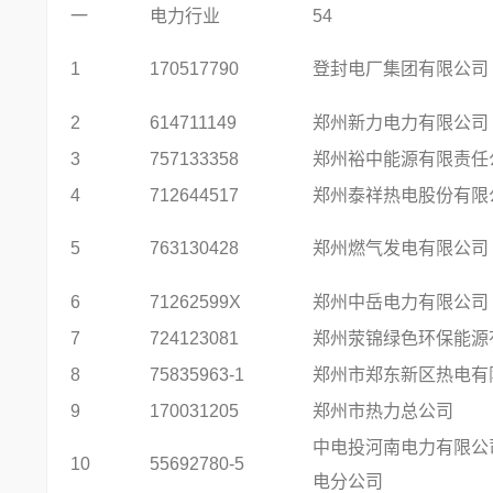
一
电力行业
54
1
170517790
登封电厂集团有限公司
2
614711149
郑州新力电力有限公司
3
757133358
郑州裕中能源有限责任
4
712644517
郑州泰祥热电股份有限
5
763130428
郑州燃气发电有限公司
6
71262599X
郑州中岳电力有限公司
7
724123081
郑州荥锦绿色环保能源
8
75835963-1
郑州市郑东新区热电有
9
170031205
郑州市热力总公司
中电投河南电力有限公
10
55692780-5
电分公司