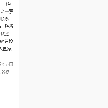
、《河
以“一票
处联系
宪文 联系
的试点
系统建设
入国家
或地方国
团名称