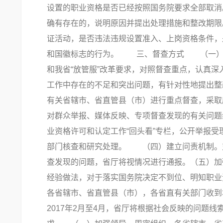
设置的职业资格是否已经按照国务院要求全部取
确有存在的，说明原因并提出处理措施和整改期
证活动，是否违法违规设置准入、上岗资格条件，是否
和国徽标志的行为。 三、督查方式 （一）全
和我省“放管服”改革要求，对照督查重点，认真
工作中存在的不足和突出问题，有针对性地提出
有关省辖市、省直管县（市）进行重点督查，采取
对群众举报、媒体反映、专项督查发现的有关问
业资格许可和认定工作“回头看”专栏，公开举报
部门核查和研究处理。 （四）建立问责机制。
查发现的问题，省厅将视情况进行通报。（五）加
经验做法，对于落实国务院决定不到位、明知职业
各省辖市、省直管县（市），各省直有关部门收到本
2017年2月至4月，省厅将根据社会反映的问题