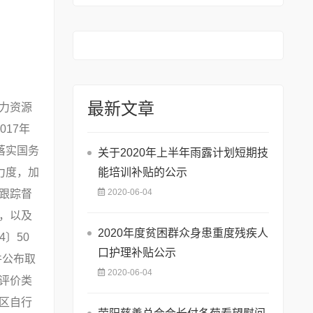
最新文章
力资源
017年
落实国务
关于2020年上半年雨露计划短期技
力度，加
能培训补贴的公示
2020-06-04
跟踪督
，以及
2020年度贫困群众身患重度残疾人
〕50
口护理补贴公示
件公布取
2020-06-04
评价类
区自行