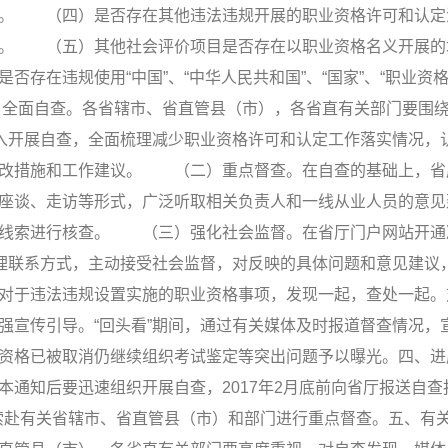
消。 （四）是否存在其他违法违规开展的职业资格许可和认定
限。 （五）其他社会评价项目是否存在以职业资格名义开展的
存在违规使用“中国”、“中华人民共和国”、“国家”、“职业资格
面自查。各省辖市、省直管县（市），各省直有关部门要围绕
深入开展自查，全面梳理减少职业资格许可和认定工作落实情况，
整改措施和工作建议。 （二）重点督查。在自查的基础上，省
座谈、走访等形式，广泛听取相关负责人和一线从业人员的意见
题线索进行核查。 （三）强化社会监督。在省厅门户网站开通
受理联系方式，主动接受社会监督，对反映的具体问题和意见建议
对于违法违规设置实施的职业资格事项，发现一起，查处一起。
强宣传引导。“回头看”期间，通过有关媒体及时报道督查情况，
资格已被取消仍继续组织考试鉴定等突出问题予以曝光。四、进
通知后要迅速组织开展自查，2017年2月底前向省厅报送自查
线索赴有关省辖市、省直管县（市）和部门进行重点督查。五、有