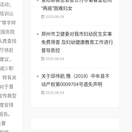
荥阳慈善总会会长付冬菊看望慰问
活动；
“两癌”困难妇女
培训认
2020-06-04
”等字样
国务院
郑州市卫健委对我市妇幼民生实事
认真查找
免费筛查 及妇幼健康教育工作进行
厅将赴
督导质控
建议，
2020-06-04
减少职
关于邱伟航 豫（2019）中牟县不
，转有关
动产权第0009704号遗失声明
对于督
2020-06-04
宣传典型
度安排
报告。
关要