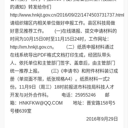
的通知》转发给你们
http://www.hnkjt.gov.cn/2016/09/22/1474503731737.html
请组织辖区内相关单位做好申报工作。县区科技局做
好意见推荐工作。
(一)在线填报、提交申请材料的
时间为10月15日0时至11月15日24时，工作网址：
http://xm.hnkjt.gov.cn。
（二）纸质申报材料通过
在线系统导出PDF格式文档打印生成，经团队带头
人、依托单位和主管部门签字、盖章后，由主管部门
统一推荐上报。
(三)《申请书》和附件材料装订成
册（单双面不限，纸张规格A4）。纸质材料一式2
份。11月9日（周三）18时前报送市科技局科技人才
开发与对外合作科。
电话：25955246
邮
箱：HNKFKW@QQ.COM
地址：晋安路158号5
号楼639室
2016年9月29日