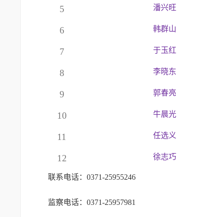
潘兴旺
5
韩群山
6
于玉红
7
李晓东
8
郭春亮
9
牛晨光
10
任选义
11
徐志巧
12
联系电话：0371-25955246
监察电话：0371-25957981