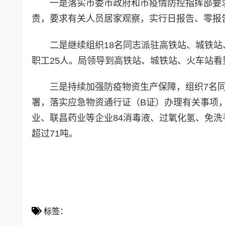
一是
落实市委市政府和市疫情防控指挥部要
责，要求有关人员居家观察，实行日报告、零报
二是
继续组织18名同志派驻高铁站、城铁
职工25人。局领导到高铁站、城铁站、火车站
三是
持续加强防疫物资生产保障，组织7名
署，落实应急物资通行证（B证）办理有关事项
业、联昌药业等企业84消毒液、过氧化氢、免洗
超过71吨。
标签：