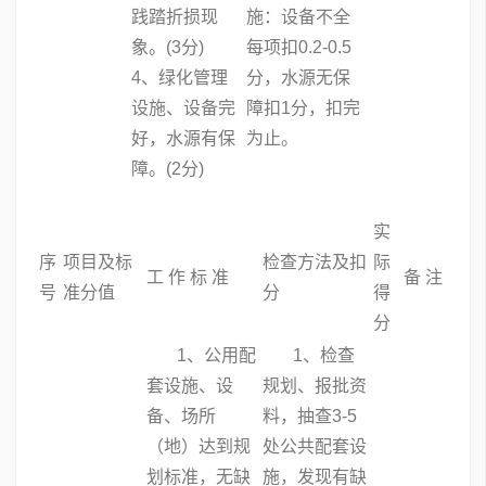
践踏折损现
施：设备不全
象。(3分)
每项扣0.2-0.5
4、绿化管理
分，水源无保
设施、设备完
障扣1分，扣完
好，水源有保
为止。
障。(2分)
实
序
项目及标
检查方法及扣
际
工 作 标 准
备 注
号
准分值
分
得
分
1、公用配
1、检查
套设施、设
规划、报批资
备、场所
料，抽查3-5
（地）达到规
处公共配套设
划标准，无缺
施，发现有缺