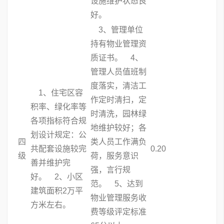
设施维护状态良
好。
3、管理单位
持有物业管理资
质证书。 4、
管理人员值班制
度落实，清洁工
1、住宅区容
作定时清扫，定
积率、绿化率等
时清洗，园林绿
各项指标符合规
地维护较好；各
划设计规定：公
四
类人员工作满负
共配套设施较完
0.20
级
荷，服务意识
善并维护完
强，言行规
好。 2、小区
范。 5、达到
建筑面积2万平
物业管理服务收
方米左右。
费等级评定标准