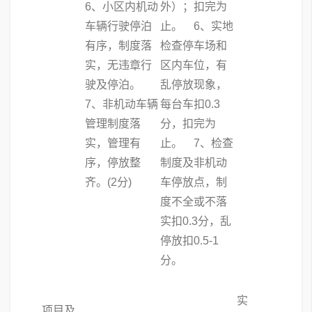
6、小区内机动
外）；扣完为
车辆行驶停泊
止。 6、实地
有序，制度落
检查停车场和
实，无违章行
区内车位，有
驶及停泊。
乱停放现象，
7、非机动车辆
每台车扣0.3
管理制度落
分，扣完为
实，管理有
止。 7、检查
序，停放整
制度及非机动
齐。(2分)
车停放点，制
度不全或不落
实扣0.3分，乱
停放扣0.5-1
分。
实
项目及