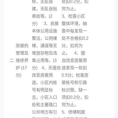
修，无乱搭
处扣0.2分，扣
建，无乱张贴
完为止。
悬挂等。(2
3、检查小区
分) 3、房屋
整体环境，抽
本体公用设施
查中每发现一
整洁，公用楼
处不合格扣0.2
房屋的
梯、通道等无
分，扣完为
管理及
堆放杂物及违
止。 4、擅
二
维修养
章占用等。(3
自改变房屋用
护 (17
分) 4、无擅自
途发现一处扣
分)
改变房屋用
0.5分；检查房
途。小区内栋
屋栋号和引路
号有明显标
标识图，缺一
志，小区入口
项扣0.2分，扣
处和主要路口
完为止。
公共地方有引
5、修缮制度