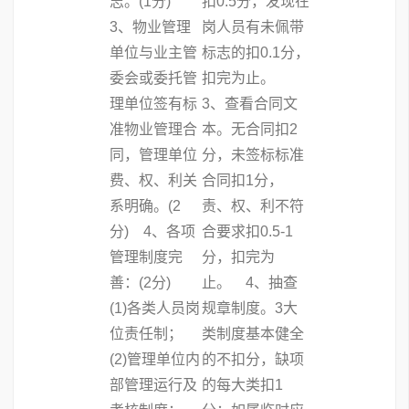
志。(1分)
扣0.5分，发现在
3、物业管理
岗人员有未佩带
单位与业主管
标志的扣0.1分，
委会或委托管
扣完为止。
理单位签有标
3、查看合同文
准物业管理合
本。无合同扣2
同，管理单位
分，未签标标准
费、权、利关
合同扣1分，
系明确。(2
责、权、利不符
分) 4、各项
合要求扣0.5-1
管理制度完
分，扣完为
善：(2分)
止。 4、抽查
(1)各类人员岗
规章制度。3大
位责任制；
类制度基本健全
(2)管理单位内
的不扣分，缺项
部管理运行及
的每大类扣1