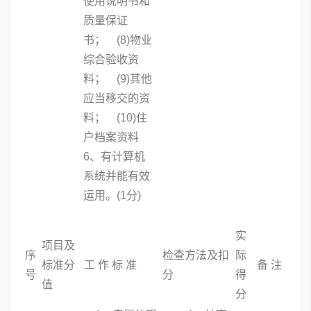
使用说明书和
质量保证
书； (8)物业
综合验收资
料； (9)其他
应当移交的资
料； (10)住
户档案资料
6、有计算机
系统并能有效
运用。(1分)
实
项目及
序
检查方法及扣
际
标准分
工 作 标 准
备 注
号
分
得
值
分