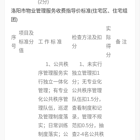
(2分)
洛阳市物业管理服务收费指导价标准(住宅区、住宅组
团)
实
项目及
序
检查方法及扣
际
标准分
工 作 标 准
备 注
号
分
得
值
分
1、公共秩
1、未实行
序管理服务实
独立管理扣1
行独立一体化
分；无专业化
管理；有专业
公共秩序管理
化公共秩序管
队伍扣1.5分，
理队伍，巡逻
查看制度和记
及管理制度落
录，管理不规
实；日常训练
范扣0.5分，抽
制度落实；公
查2-4名公共秩