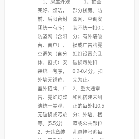
1、房屋外观
1、抽查
完好、整洁，
部分楼房。防
前、后阳台封
盗网、空调安
闭统一有序；
装不统一扣0.1
防盗网（含阳
分；有外墙破
台、窗户）、
损或广告牌霓
空调架（含分
虹灯设置杂乱
体、窗式）安
破损每处扣
装统一有序，
0.2-0.4分，扣
外墙无锈迹，
完为止。
室外招牌、广
2、重大违章
告、霓虹灯整
和乱搭建未纠
洁统一美观，
正的每处扣0.5
无破损或污迹
分；外墙、楼
等。(5.5分)
道或公共部位
2、无违章装
乱悬挂张贴每