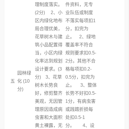
理制度落实。
件资料，无专
(2分) 2、小
业队伍或制度
区内绿化地布
不落实每项扣1
局合理优美，
分，扣完为
花草树木与建
止。 2、绿地
筑小品配置得
覆盖率不符合
当，小区内绿
规则要求扣0.5-
化率达到规划
2分。其他不合
设计要求。(3
格每项扣0.2-
园林绿
分) 3、花草
0.5分，扣完为
五
化 (10
树木长势良
止。 3、整体
分)
好，修剪整齐
长势不好扣0.5-
美观，无因管
1分，有病虫害
理原因造成病
或践踏折损每
虫害和大面积
处扣0.5-1
黄土裸露，无
分。 4、设