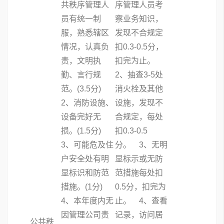
共秩序管理人
序管理人员考
员有统一制
察业务知识，
服，熟悉辖区
发现不合规定
情况，认真负
扣0.3-0.5分，
责，文明执
扣完为止。
勤、言行规
2、抽查3-5处
范。(3.5分)
消火栓及其他
2、消防设施、
设施，发现不
设备完好无
合规定，每处
损。(1.5分)
扣0.3-0.5
3、可能危及住
分。 3、无明
户安全处有明
显标示或无防
显标识和防范
范措施每处扣
措施。(1分)
0.5分，扣完为
4、本年度内无
止。 4、查看
因管理公司责
记录，访问居
公共秩