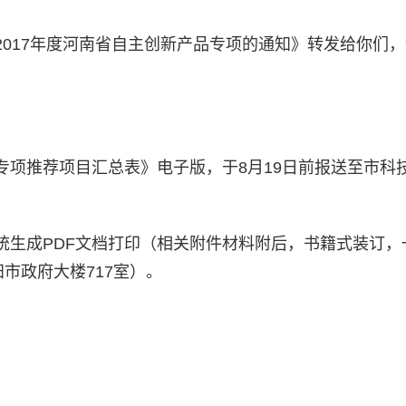
2017
年度河南省自主创新产品专项的通知》转发给你们，
专项推荐项目汇总表》电子版，于
8
月
19
日前报送至市科
统生成
PDF
文档打印（相关附件材料附后，书籍式装订，
阳市政府大楼
717
室）。