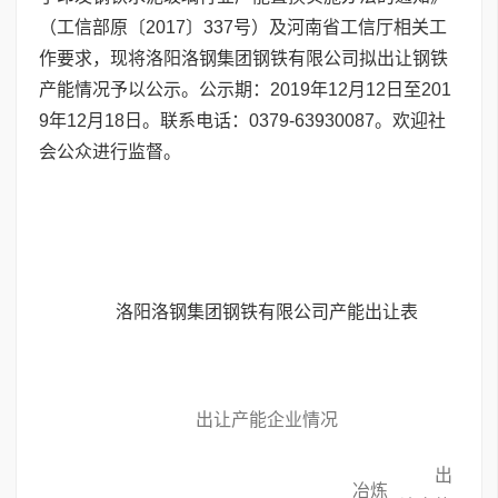
（工信部原〔2017〕337号）及河南省工信厅相关工
作要求，现将洛阳洛钢集团钢铁有限公司拟出让钢铁
产能情况予以公示。公示期：2019年12月12日至201
9年12月18日。联系电话：0379-63930087。欢迎社
会公众进行监督。
洛阳洛钢集团钢铁有限公司产能出让表
出让产能企业情况
出
冶炼