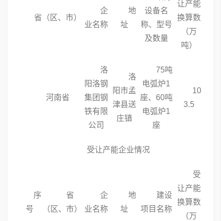
让产能
企
地
设备名
省（区、市）
换算数
业名称
址
称、型号
（万
及数量
吨）
洛
75吨
洛
阳洛钢
电弧炉1
阳市孟
10
河南省
集团钢
座、60吨
津县送
3.5
铁有限
电弧炉1
庄镇
公司
座
受让产能企业情况
受
让产能
序
省
企
地
建设
换算数
号
（区、市）
业名称
址
项目名称
（万