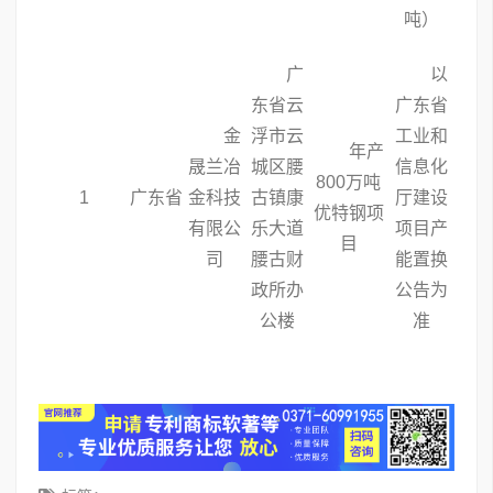
吨）
广
以
东省云
广东省
金
浮市云
工业和
年产
晟兰冶
城区腰
信息化
800万吨
1
广东省
金科技
古镇康
厅建设
优特钢项
有限公
乐大道
项目产
目
司
腰古财
能置换
政所办
公告为
公楼
准