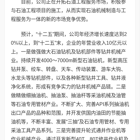
目前，公司正在开拓石油工程服务市场，积极参
与石油工程项目的施工，从而实现石油机械制造与工
程服务为一体的新的市场竞争优势。
预计，“十二五”期间，公司年经济增长速度达到2
0%以上，到“十二五”末，企业的年营业收入10亿元以
上。一是做强做大石油钻机及钻机部件等钻井机械产
业。持续开发4000～7000m新型石油钻机，新型高压
钻井泵、绞车、转盘、天车、传动装置、游车大钩、
水龙头等钻机部件，以及各种新型钻井工具、钻井液
净化系统，形成有竞争实力的钻井机械产品链。二是
做精做细抽油机、抽油泵、抽油杆等采油机械及油管
等石油专用管材产业。不断扩大、完善API系列抽油机
出口产品的品种和范围，并开发供国内油田的节能抽
油机等，不断丰富、发展“三抽”及石油专用管材、专用
采油工具产品系列。三是完善提升轮式通井作业机等
作业机械产业。通过开发新型40T、80T修井作业机及