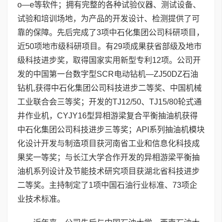
o—e等软件；拥有完整的各种试验仪器、测试设备、
试验和培训场地，为产品的开发设计、检测提供了可
靠的保障。先后完成了3项中石化集团公司科研项目，
近50项地市级科研项目。有29项成果获省部级及地市
级科技进步奖，取得国家实用新型专利12项。公司开
发的中国第一台数字型SCR电动钻机—ZJ50DZ石油
钻机,获得中石化集团公司科技进步二等奖、中国机械
工业联合会三等奖；开发的TJ12/50、TJ15/80轮式通
井作业机，CYJY16型异相游梁复合平衡抽油机获得
中石化集团公司科技进步三等奖；API系列抽油机模块
化设计开发与制造项目获河南省工业和信息化科技成
果奖一等奖；与长江大学合作开发的异相游梁平衡抽
油机系列设计及节能技术研究项目获湖北省科技进步
二等奖。主持制定了1项中国石油行业标准、73项企
业技术标准。