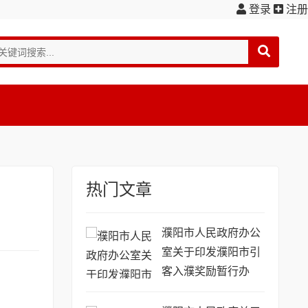
登录
注册
热门文章
濮阳市人民政府办公
室关于印发濮阳市引
客入濮奖励暂行办
法...(濮政办〔2016〕