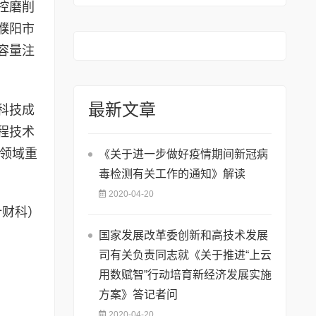
控磨削
74号)
濮阳市
容量注
最新文章
科技成
程技术
等领域重
《关于进一步做好疫情期间新冠病
毒检测有关工作的通知》解读
2020-04-20
计财科）
国家发展改革委创新和高技术发展
司有关负责同志就《关于推进“上云
用数赋智”行动培育新经济发展实施
方案》答记者问
2020-04-20