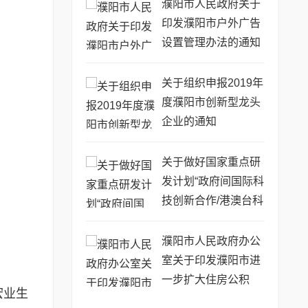
76号)
濮阳市人民政府关于
印发濮阳市户外广告
设置管理办法的通知
(濮政〔2014〕63号)
关于组织申报2019年
度濮阳市创新型龙头
企业的通知
关于做好国家重点研
发计划“政府间国际科
技创新合作/港澳台科
技创新合作”重点专项
2019年度第二批项目
濮阳市人民政府办公
申报工作的通知
室关于印发濮阳市进
一步扩大住房公积
宏业生
金...(濮政办〔2017〕