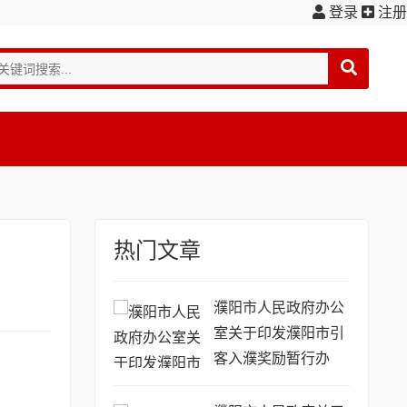
登录
注册
热门文章
濮阳市人民政府办公
室关于印发濮阳市引
客入濮奖励暂行办
法...(濮政办〔2016〕