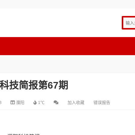
年科技简报第67期
8
濮阳
1℃
加入收藏
错误报告