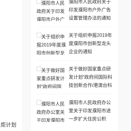
76号)
濮阳市人民政府关于
印发濮阳市户外广告
设置管理办法的通知
(濮政〔2014〕63号)
关于组织申报2019年
度濮阳市创新型龙头
企业的通知
关于做好国家重点研
发计划“政府间国际科
技创新合作/港澳台科
技创新合作”重点专项
2019年度第二批项目
濮阳市人民政府办公
申报工作的通知
室关于印发濮阳市进
一步扩大住房公积
火炬计划
金...(濮政办〔2017〕