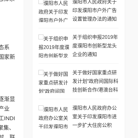
76号)
濮阳市人民政府关于
印发濮阳市户外广告
设置管理办法的通知
(濮政〔2014〕63号)
关于组织申报2019年
度濮阳市创新型龙头
态系
企业的通知
国家新
关于做好国家重点研
发计划“政府间国际科
技创新合作/港澳台科
技创新合作”重点专项
逐渐显
2019年度第二批项目
濮阳市人民政府办公
产业
申报工作的通知
室关于印发濮阳市进
NDI
一步扩大住房公积
聚集、
金...(濮政办〔2017〕
时，联