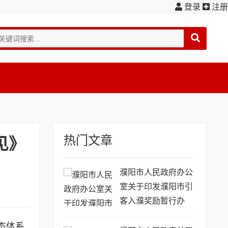
登录
注册
热门文章
见》
濮阳市人民政府办公
室关于印发濮阳市引
客入濮奖励暂行办
法...(濮政办〔2016〕
态体系