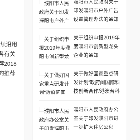
76号)
濮阳市人民政府关于
印发濮阳市户外广告
设置管理办法的通知
(濮政〔2014〕63号)
关于组织申报2019年
继续沿用
度濮阳市创新型龙头
各有关
企业的通知
2018
市的推荐
关于做好国家重点研
发计划“政府间国际科
技创新合作/港澳台科
技创新合作”重点专项
2019年度第二批项目
濮阳市人民政府办公
申报工作的通知
室关于印发濮阳市进
一步扩大住房公积
金...(濮政办〔2017〕