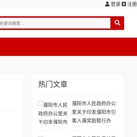
登录
注册
热门文章
濮阳市人民政府办公
室关于印发濮阳市引
客入濮奖励暂行办
法...(濮政办〔2016〕